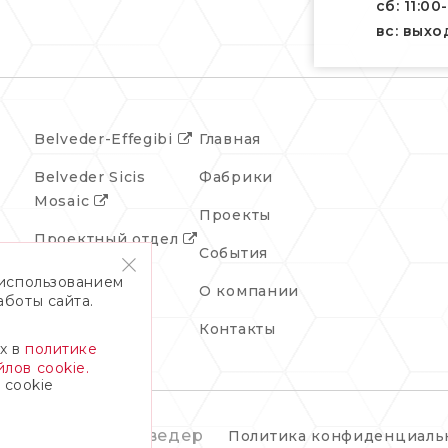
сб: 11:00
вс: вых
Belveder-Effegibi
Главная
Belveder Sicis
Фабрики
Mosaic
Проекты
Проектный отдел
События
 использованием
О компании
аботы сайта.
Контакты
х в
политике
лов cookie.
 cookie
© 2026 Бельведер
Политика конфиденциаль