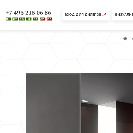
+7 495 215 06 86
ВХОД ДЛЯ ДИЛЕРОВ
ВИЗУАЛИ
пн
вт
ср
чт
пт
сб
вс
Г