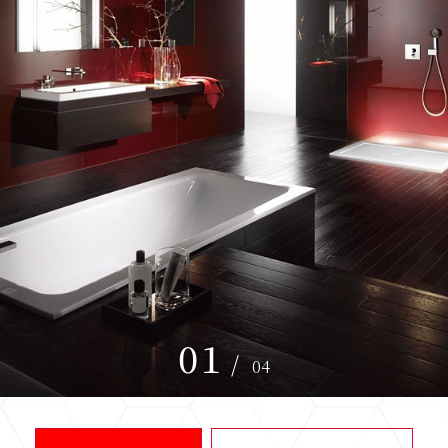
01
/
04