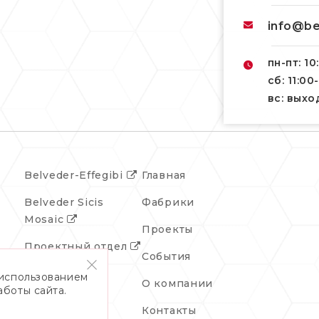
info@be
пн-пт: 10
сб: 11:00
вс: вых
Belveder-Effegibi
Главная
Belveder Sicis
Фабрики
Mosaic
Проекты
Проектный отдел
События
 использованием
О компании
аботы сайта.
Контакты