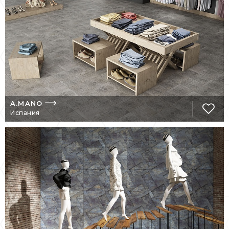
использовались последние достижения
мировых технологий. Отсутствие
сортности, монокалибр, ректификация –
отличительные свойства продукции
APAVISA.
Но недаром фабрика – ровесница нового
тысячелетия. Недостаточно производить
керамогранит высочайшего качества.
Технический материал быстро
A.MANO
Испания
превратился в архитектурный, а затем и
дизайнерский. Сегодня продукция
фабрики является эталоном стилей лофт и
хай-тек. Без преувеличения можно
сказать, что имитации бетона и металла у
APAVISA самые качественные и
интересные. В последнее время APAVISA
резко изменила свое отношение к цвету. К
спокойным индустриальным оттенкам
добавилась феерия цветов новых
коллекций, выводя фабрики на новый