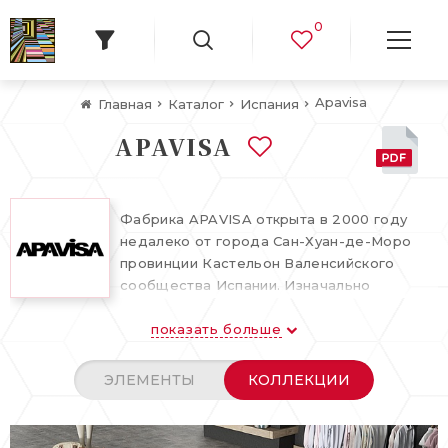
0
Apavisa
Главная
Каталог
Испания
APAVISA
Фабрика APAVISA открыта в 2000 году
недалеко от города Сан-Хуан-де-Моро
провинции Кастельон Валенсийского
сообщества Испании. Изначально
производство задумывалось как фабрика
показать больше
технического керамогранита. Была
поставлена цель – производить
керамический гранит с максимально
ЭЛЕМЕНТЫ
КОЛЛЕКЦИИ
возможными техническими
характеристиками. Появилось самое
современное оборудование,