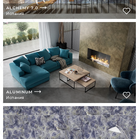
эстетический уровень.
ALCHEMY 7.0
Испания
Дизайн, технологии, экологичность – таков
девиз этой замечательной фабрики
.
ALUMINUM
Испания