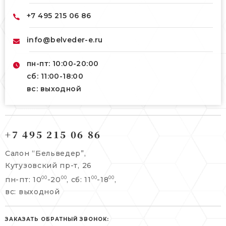
+7 495 215 06 86
info@belveder-e.ru
пн-пт: 10:00-20:00
сб: 11:00-18:00
вс: выходной
121165, г. Москва,
121165, г. Москва,
Кутузовский пр-т, 26
+7 495 215 06 86
Берсеневский переулок, 3/10с7
+7 495 215 06 86
Салон “Бельведер”,
+7 495 477 45 43
Кутузовский пр-т, 26
info@belveder-e.ru
пн-пт: 10
-20
, сб: 11
-18
,
00
00
00
00
info@belveder-e.ru
вс: выходной
пн-пт: 10:00-20:00
пн-пт: 10:00-19:00
сб, вс: выходной
сб: выходной
ЗАКАЗАТЬ ОБРАТНЫЙ ЗВОНОК: