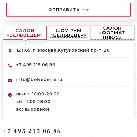
ОТПРАВИТЬ
САЛОН
САЛОН
ШОУ-РУМ
«ФОРМАТ
«БЕЛЬВЕДЕР»
«БЕЛЬВЕДЕР»
ПЛЮС»
121165, г. Москва,
Кутузовский пр-т, 26
+7 495 215 06 86
info@belveder-e.ru
пн-пт: 10:00-20:00
сб: 11:00-18:00
вс: выходной
121165, г. Москва,
+7 495 215 06 86
121165, г. Москва,
Кутузовский пр-т, 26
Берсеневский переулок, 3/10с7