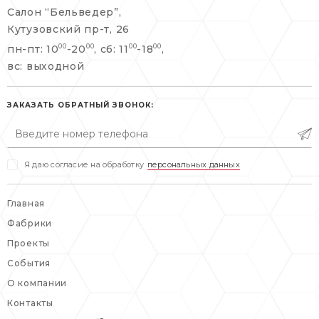
Салон “Бельведер”,
+7 495 215 06 86
Кутузовский пр-т, 26
+7 495 477 45 43
пн-пт: 10
-20
, сб: 11
-18
,
00
00
00
00
info@belveder-e.ru
info@belveder-e.ru
вс: выходной
пн-пт: 10:00-20:00
пн-пт: 10:00-19:00
сб, вс: выходной
ЗАКАЗАТЬ ОБРАТНЫЙ ЗВОНОК:
сб: выходной
вс: выходной
Я даю согласие на обработку
персональных данных
Главная
Фабрики
Проекты
События
О компании
Контакты