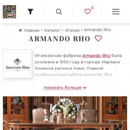
0
Armandо Rho
Главная
Каталог
Италия
ARMANDО RHO
Итальянская фабрика
Armando Rho
была
основана в 1930 году в городе Мариано
Коменсе региона Камо. Главной
особенностью мебели Armando Rho
является воплощение в каждом
показать больше
модельном ряде какого-то периода
истории со всеми культурными и
дизайнерскими традициями. Фабрика
остается верна лучшим ремесленным
традициям ушедших столетий. Ее
продукцией является элитная мебель
ручной работы из ценных пород дерева