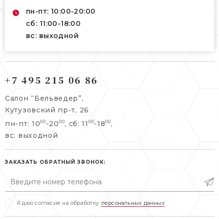
пн-пт: 10:00-20:00
сб: 11:00-18:00
вс: выходной
121165, г. Москва,
121165, г. Москва,
Кутузовский пр-т, 26
+7 495 215 06 86
Берсеневский переулок, 3/10с7
+7 495 215 06 86
Салон “Бельведер”,
+7 495 477 45 43
Кутузовский пр-т, 26
info@belveder-e.ru
пн-пт: 10
-20
, сб: 11
-18
,
00
00
00
00
info@belveder-e.ru
вс: выходной
пн-пт: 10:00-20:00
пн-пт: 10:00-19:00
сб, вс: выходной
сб: выходной
ЗАКАЗАТЬ ОБРАТНЫЙ ЗВОНОК:
вс: выходной
Я даю согласие на обработку
персональных данных