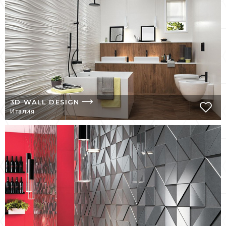
форматов, разнообразие цветовой
палитры и отделок, специальных и
мозаичных элементов, рассказывающих
историю дальних земель, выраженную
сочетанием высоких технологий и
глубокого стилистического содержания.
ИСТОРИЯ БРЕНДА
3D WALL DESIGN
Италия
История Atlas Concorde начинается в 1969
г. в Италии, Фиорано-Моденези с
основания предприятия Ceramiche
Concorde. В 1974 г. была запущена фабрика
Ceramiche Atlas. Через несколько лет
произошло слияний компаний. В 1990 г.
начинается новый этап развития
предприятия, чему предшествовало
получение сертификата UNI EN ISO 9001.
1995 г. ознаменовался выпуском