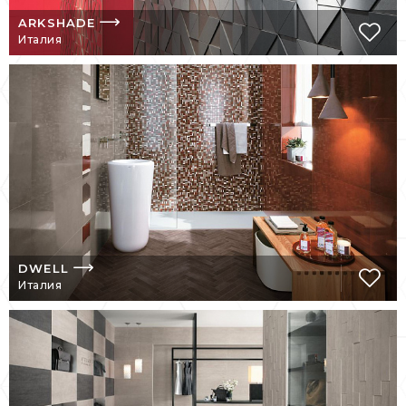
керамогранита Atlas Concorde, который
ARKSHADE
позиционируется как символ стиля,
Италия
итальянского качества. В 2009 г. компания
стала членом Совета по экологическому
строительству, что подтверждает ее
приверженность к экологически
безопасному будущему.
Сейчас Atlas Concorde – это признанный
лидер в сфере производства
керамической плитки. «Наш взгляд всегда
устремлен в будущее, потому что мы
помним свою историю и откуда мы пришли.
Вот уже на протяжение 50 лет мы
DWELL
Италия
ежедневно дополняем эту прекрасную
историю новыми страницами» – один из
постулатов философии компании.
НЕПОВТОРИМЫЕ