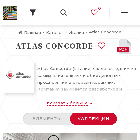
0
Atlas Concorde
Главная
Каталог
Италия
ATLAS CONCORDE
Atlas Concorde (Италия) является одним из
самых влиятельных и объединенных
предприятий в отрасли керамики.
Компания занимается разработкой и
производством лучших эстетических и
показать больше
технологических решений для облицовки
пола и стен, интерпретированных для
любого стиля, интерьера и применения в
ЭЛЕМЕНТЫ
КОЛЛЕКЦИИ
жилых пространствах, коммерческих и
общественных объектах. Коллекции Atlas
Concorde включают огромное множество