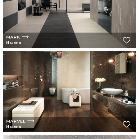
КОЛЛЕКЦИИ
Керамическая плитка Atlas Concorde – это
сочетание индивидуальности и стиля,
изысканный ассортимент, уникальные
технические качества.
MARK
Италия
Разнообразие текстур, досконально
имитирующих мрамор, ценные породы
древесины, камень, ткани, цемент.
Материалы, ставшие источником для
вдохновения при создании
керамической плитки, были
скрупулезно изучены и исследованы.
Благодаря этому эстетические
качества плитки превосходят
исходные материалы.
Atlas Concorde – одна из немногих
фабрик, у которой налажена линия по
MARVEL
производству крупноформатного
Италия
керамогранита – самого актуального
тренда в последнее десятилетие.