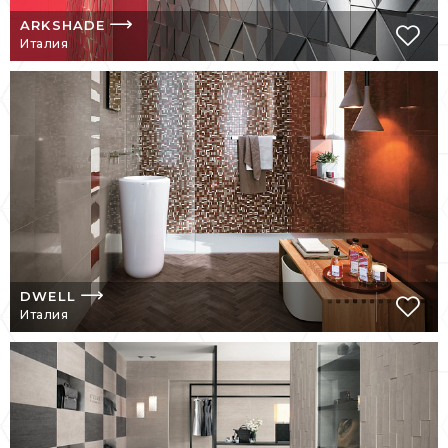
керамогранита Atlas Concorde, который
ARKSHADE
позиционируется как символ стиля,
Италия
итальянского качества. В 2009 г. компания
стала членом Совета по экологическому
строительству, что подтверждает ее
приверженность к экологически
безопасному будущему.
Сейчас Atlas Concorde – это признанный
лидер в сфере производства
керамической плитки. «Наш взгляд всегда
устремлен в будущее, потому что мы
помним свою историю и откуда мы пришли.
Вот уже на протяжение 50 лет мы
DWELL
Италия
ежедневно дополняем эту прекрасную
историю новыми страницами» – один из
постулатов философии компании.
НЕПОВТОРИМЫЕ