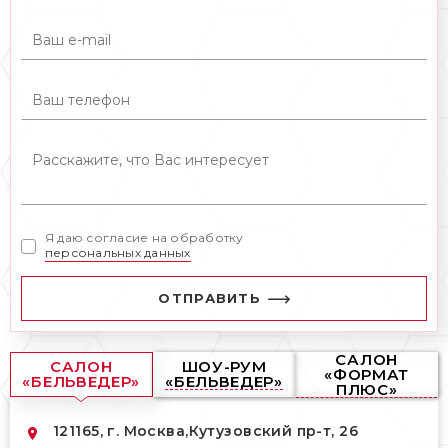
Продукция представлена в разном
ценовом сегменте.
КУПИТЬ ПЛИТКУ ATLAS
CONCORDE В МОСКВЕ
Салон-магазин «Бельведер» поставляет
всю продукцию итальянской фабрики. На
странице представлены самые
Я даю согласие на обработку
популярные коллекции и фото интерьеров
персональных данных
с использованием керамической плитки
Atlas Concorde:
ОТПРАВИТЬ
3d Wall – трехмерные покрытия,
придающие стенам элегантную и
САЛОН
стильную многогранность;
САЛОН
ШОУ-РУМ
«ФОРМАТ
«БЕЛЬВЕДЕР»
«БЕЛЬВЕДЕР»
ПЛЮС»
Arkshade, Mark, Dwell – эффект
цемента;
121165, г. Москва,
Кутузовский пр-т, 26