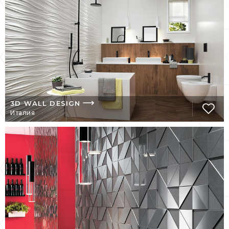
форматов, разнообразие цветовой
палитры и отделок, специальных и
мозаичных элементов, рассказывающих
историю дальних земель, выраженную
сочетанием высоких технологий и
глубокого стилистического содержания.
ИСТОРИЯ БРЕНДА
3D WALL DESIGN
Италия
История Atlas Concorde начинается в 1969
г. в Италии, Фиорано-Моденези с
основания предприятия Ceramiche
Concorde. В 1974 г. была запущена фабрика
Ceramiche Atlas. Через несколько лет
произошло слияний компаний. В 1990 г.
начинается новый этап развития
предприятия, чему предшествовало
получение сертификата UNI EN ISO 9001.
1995 г. ознаменовался выпуском