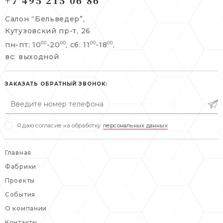
+7 495 215 06 86
Берсеневский переулок, 3/10с7
Салон “Бельведер”,
+7 495 215 06 86
Кутузовский пр-т, 26
+7 495 477 45 43
пн-пт: 10
-20
, сб: 11
-18
,
00
00
00
00
info@belveder-e.ru
info@belveder-e.ru
вс: выходной
пн-пт: 10:00-20:00
пн-пт: 10:00-19:00
сб, вс: выходной
ЗАКАЗАТЬ ОБРАТНЫЙ ЗВОНОК:
сб: выходной
вс: выходной
Я даю согласие на обработку
персональных данных
Главная
Фабрики
Проекты
События
О компании
Контакты