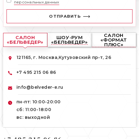
персональных данных
ОТПРАВИТЬ
САЛОН
САЛОН
ШОУ-РУМ
«ФОРМАТ
«БЕЛЬВЕДЕР»
«БЕЛЬВЕДЕР»
ПЛЮС»
121165, г. Москва,
Кутузовский пр-т, 26
+7 495 215 06 86
info@belveder-e.ru
пн-пт: 10:00-20:00
сб: 11:00-18:00
вс: выходной
121165, г. Москва,
121165, г. Москва,
Кутузовский пр-т, 26