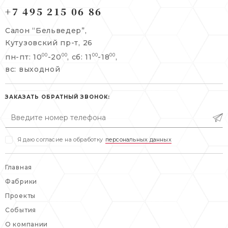
121165, г. Москва,
+7 495 215 06 86
121165, г. Москва,
Кутузовский пр-т, 26
Берсеневский переулок, 3/10с7
Салон “Бельведер”,
+7 495 215 06 86
Кутузовский пр-т, 26
+7 495 477 45 43
пн-пт: 10
-20
, сб: 11
-18
,
00
00
00
00
info@belveder-e.ru
info@belveder-e.ru
вс: выходной
пн-пт: 10:00-20:00
пн-пт: 10:00-19:00
сб, вс: выходной
ЗАКАЗАТЬ ОБРАТНЫЙ ЗВОНОК:
сб: выходной
вс: выходной
Я даю согласие на обработку
персональных данных
Главная
Фабрики
Проекты
События
О компании