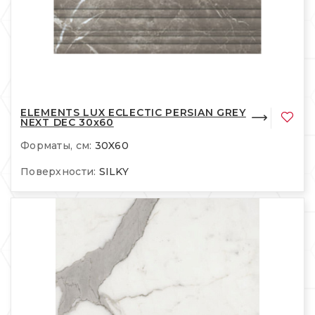
ELEMENTS LUX ECLECTIC PERSIAN GREY
NEXT DEC 30x60
Форматы, см:
30X60
Поверхности:
SILKY