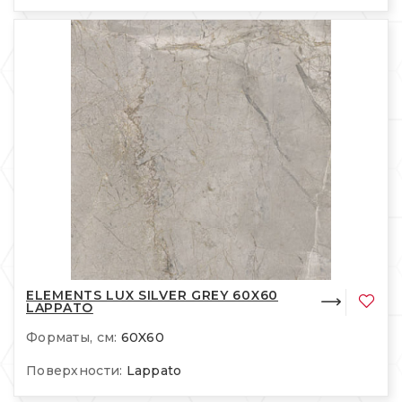
ELEMENTS LUX SILVER GREY 60X60
LAPPATO
Форматы, см:
60X60
Поверхности:
Lappato