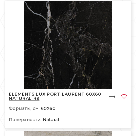
ELEMENTS LUX PORT LAURENT 60X60
NATURAL R9
Форматы, см:
60X60
Поверхности:
Natural