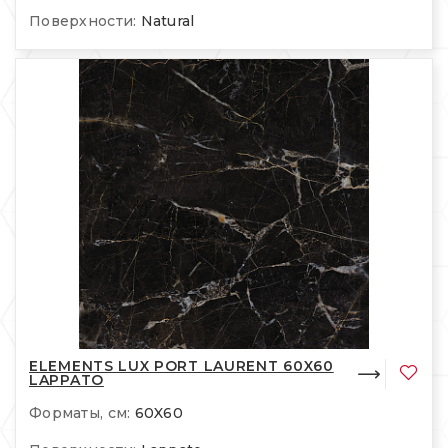
Поверхности:
Natural
ELEMENTS LUX PORT LAURENT 60X60
LAPPATO
Форматы, см:
60X60