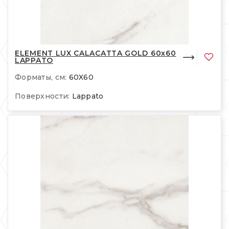
ELEMENT LUX CALACATTA GOLD 60x60
LAPPATO
Форматы, см:
60X60
Поверхности:
Lappato