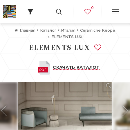
0
Главная
Каталог
Италия
Ceramiche Keope
ELEMENTS LUX
ELEMENTS LUX
СКАЧАТЬ КАТАЛОГ