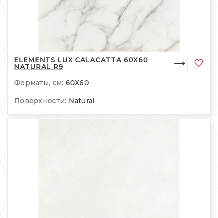
ELEMENTS LUX CALACATTA 60X60
NATURAL R9
Форматы, см:
60X60
Поверхности:
Natural