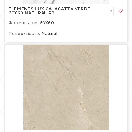
ELEMENTS LUX CALACATTA VERDE
60X60 NATURAL R9
Форматы, см:
60X60
Поверхности:
Natural