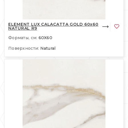
ELEMENT LUX CALACATTA GOLD 60x60
NATURAL R9
Форматы, см:
60X60
Поверхности:
Natural