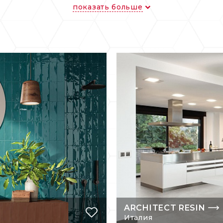
роизведения искусства, украшающие стены и полы
показать больше
овые и парковые дорожки.
Ergon имеет матовую или глянцевую водоотталки
емпературные амплитуды, не теряет красок под в
 агрессивных химических средах, не истирается 
льские свойства продукции марки позволяют испол
в отделке общественных и коммерческих помещен
в, оформленных керамическими поверхностями в 
ость и утонченная элегантность, которые являютс
.
ARCHITECT RESIN
Италия