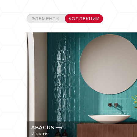
марки - это п
бассейны, сад
ЭЛЕМЕНТЫ
КОЛЛЕКЦИИ
Керамогранит 
выдерживает т
разрушается в
эти потребите
интерьерах и 
Для интерьеро
респектабельн
производителя
ABACUS
Италия