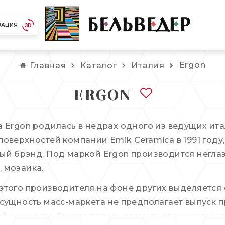
ЗАЦИЯ
Ergon
Главная
Каталог
Италия
ERGON
а Ergon родилась в недрах одного из ведущих ит
оверхностей компании Emik Ceramica в 1991 году, 
ый брэнд. Под маркой Ergon производится негл
 мозаика.
этого производителя на фоне других выделяетс
 сущность масс-маркета не предполагает выпуск
й ценности, Ergon удалось сломать сложившиеся