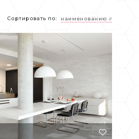
 внутри помещений, фасады домов,
Сортировать по:
наименованию
вающую поверхность, легко
оздействием солнечных лучей, не
при большой проходимости людей. Все
ьзовать ее в равной степени в частных
ий.
стилистике Ergon, характерна
я визитной карточкой этого