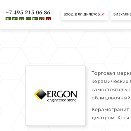
+7 495 215 06 86
ВХОД ДЛЯ ДИЛЕРОВ
ВИЗУАЛИ
пн
вт
ср
чт
пт
сб
вс
Торговая марк
керамических п
самостоятельн
облицовочный,
Керамогранит 
декором. Хотя
художественно