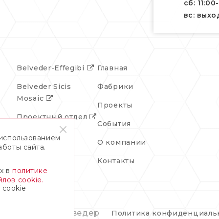
сб: 11:00
вс: вых
Belveder-Effegibi
Главная
Belveder Sicis
Фабрики
Mosaic
Проекты
Проектный отдел
События
 использованием
О компании
аботы сайта.
Контакты
х в
политике
лов cookie.
 cookie
© 2026 Бельведер
Политика конфиденциаль