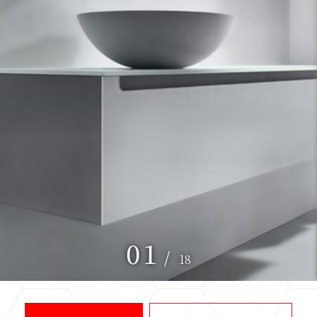
01
/
18