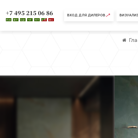
+7 495 215 06 86
ВХОД ДЛЯ ДИЛЕРОВ
ВИЗУАЛИ
пн
вт
ср
чт
пт
сб
вс
Гл