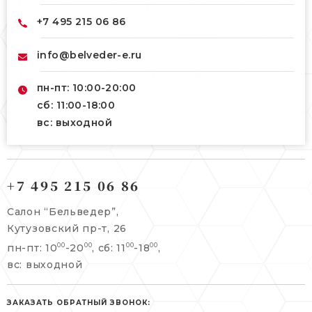
+7 495 215 06 86
info@belveder-e.ru
пн-пт: 10:00-20:00
сб: 11:00-18:00
вс: выходной
121165, г. Москва,
121165, г. Москва,
Кутузовский пр-т, 26
+7 495 215 06 86
Берсеневский переулок, 3/10с7
+7 495 215 06 86
Салон “Бельведер”,
+7 495 477 45 43
Кутузовский пр-т, 26
info@belveder-e.ru
пн-пт: 10
-20
, сб: 11
-18
,
00
00
00
00
info@belveder-e.ru
вс: выходной
пн-пт: 10:00-20:00
пн-пт: 10:00-19:00
сб, вс: выходной
сб: выходной
ЗАКАЗАТЬ ОБРАТНЫЙ ЗВОНОК: