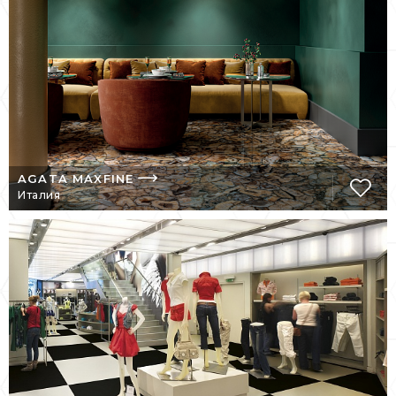
итальянскому творчеству, компания FMG
(Италия) смогла достичь невероятных
технических и эстетических результатов.
Разнообразие коллекций, форматов
позволяет использовать керамическую
продукцию как для жилых интерьеров, так
и для глобальных архитектурных
инсталляций.
AGATA MAXFINE
Италия
ПРЕИМУЩЕСТВА
ИТАЛЬЯНСКИХ ТОВАРОВ
FMG
Керамогранит FMG удовлетворяет всем
техническим регламентам, при этом
большинство показателей значительно
ниже установленных пределов:
простота и легкость очистки от