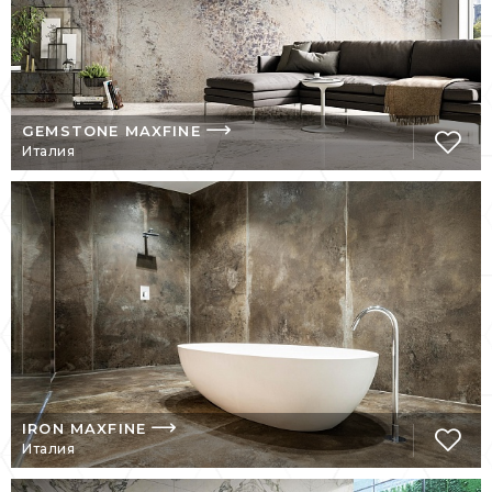
решений. Для ознакомления с полным
ассортиментом итальянского
производителя, скачайте пдф-каталог.
Чтобы уточнить цену, сроки доставки –
позвоните нашему менеджеру, и он
GEMSTONE MAXFINE
ответит на все интересующие вас
Италия
вопросы.
IRON MAXFINE
Италия