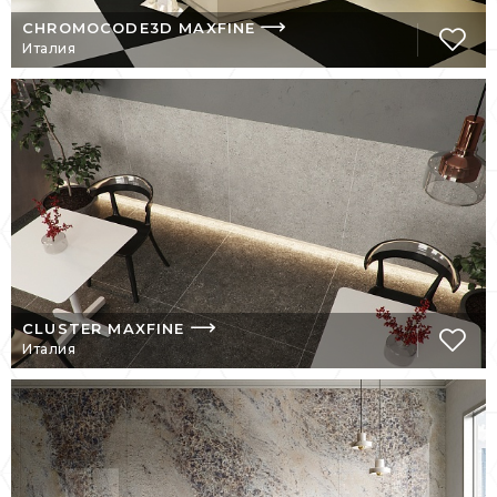
загрязнений;
CHROMOCODE3D MAXFINE
прочность;
Италия
устойчивость к механическим,
химическим, абразивным
воздействиям, перепадам температур;
упрощенная укладка материала.
Плитка FMG в точности имитирует красоту
драгоценных пород дерева, мрамора,
камня.
КУПИТЬ ПРОДУКЦИЮ
CLUSTER MAXFINE
FMG В МОСКВЕ
Италия
Салон-магазин «Бельведер» предлагает
приобрести плитку FMG по доступным
ценам. На сайте представлены самые
популярные коллекции, фото интерьерных