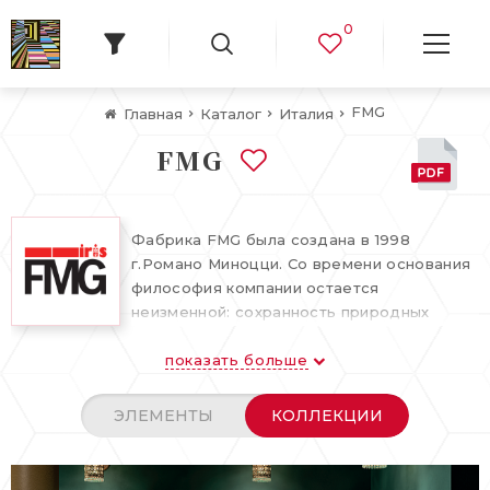
0
FMG
Главная
Каталог
Италия
FMG
Фабрика FMG была создана в 1998
г.Романо Миноцци. Со времени основания
философия компании остается
неизменной: сохранность природных
ресурсов и производство
показать больше
высококачественного керамогранита,
который как две капли воды похож на
естественные благородные материалы:
ЭЛЕМЕНТЫ
КОЛЛЕКЦИИ
мрамор, гранит, камень. Благодаря
комбинации технического совершенства,
качеству материалов, типично