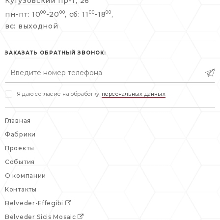
Кутузовский пр-т, 26
+7 495 477 45 43
пн-пт: 10
-20
, сб: 11
-18
,
00
00
00
00
info@belveder-e.ru
info@belveder-e.ru
вс: выходной
пн-пт: 10:00-20:00
пн-пт: 10:00-19:00
сб, вс: выходной
ЗАКАЗАТЬ ОБРАТНЫЙ ЗВОНОК:
сб: выходной
вс: выходной
Я даю согласие на обработку
персональных данных
Главная
Фабрики
Проекты
События
О компании
Контакты
Belveder-Effegibi
Belveder Sicis Mosaic