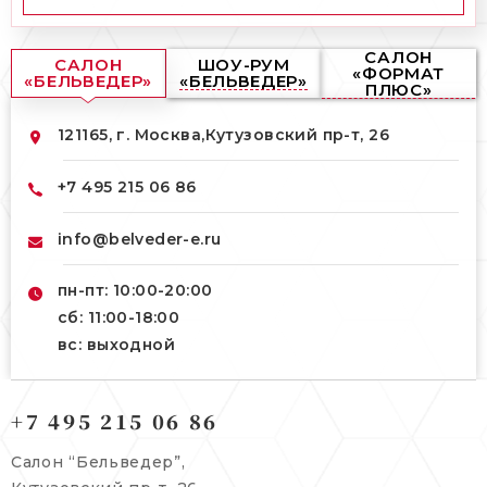
САЛОН
САЛОН
ШОУ-РУМ
«ФОРМАТ
«БЕЛЬВЕДЕР»
«БЕЛЬВЕДЕР»
ПЛЮС»
121165, г. Москва,
Кутузовский пр-т, 26
+7 495 215 06 86
info@belveder-e.ru
пн-пт: 10:00-20:00
сб: 11:00-18:00
вс: выходной
121165, г. Москва,
+7 495 215 06 86
121165, г. Москва,
Кутузовский пр-т, 26
Берсеневский переулок, 3/10с7
Салон “Бельведер”,
+7 495 215 06 86