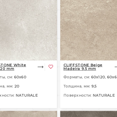
STONE White
CLIFFSTONE Beige
 20 mm
Madeira 9.5 mm
ы, см:
60x60
Форматы, см:
60x120, 60x6
а, мм:
20
Толщина, мм:
9,5
хности:
NATURALE
Поверхности:
NATURALE