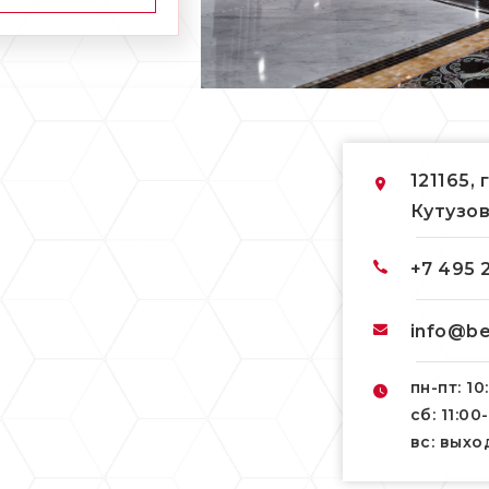
121165, 
Кутузов
+7 495 
info@be
пн-пт: 10
сб: 11:00
вс: вых