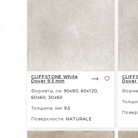
CLIFFSTONE White
CLIFF
Dover 9.5 mm
Dover
Форматы, см:
90x90, 60x120,
Формат
60x60, 30x60
Толщин
Толщина, мм:
9,5
Повер
Поверхности:
NATURALE