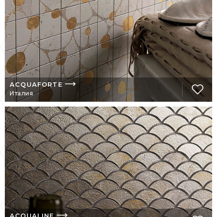
специальных украшений по мрамору с
использованием техники гравировки
«Acquaforte» и аппликации сусального
золота, серебра и меди.
LITHOS MOSAICO ITALIA родилась в
городе Мартина-Франка в 1985 году как
ACQUAFORTE
студия дизайна. Это годы непрерывных
Италия
исследований продуктов с неповторимой
материальностью, чувствительностью к
мраморному объекту и глубоким знанием
рынка, а также потребностей жилой и
внешней среды.
В 1994 году, используя сотрудничество
профессионалов с высоким техническим и
художественным образованием, он стал
продюсером под названием LITHOS
MOSAICO ITALIA и решил связать себя с
территорией в качестве источника
ACQUALINE