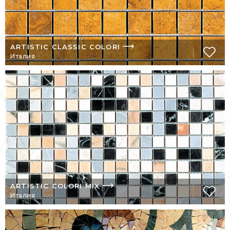
LITHOS MOSAICO ITALIA подтверждает
свою идентичность, тесную связь с
традициями, переосмысливая их, с
местными корнями и итальянским
ARTISTIC CLASSIC COLORI
дизайнерским дизайном, а также с
Италия
международным и современным
призванием, когда мозаика сама по себе
становится инструментом выражения и
коммуникации индивидуальности.
ARTISTIC COLORI MIX
Италия