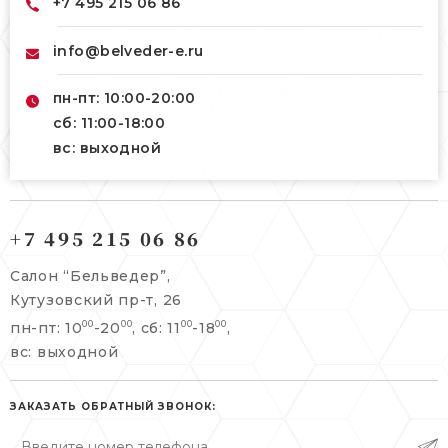
+7 495 215 06 86
info@belveder-e.ru
пн-пт: 10:00-20:00
сб: 11:00-18:00
вс: выходной
121165, г. Москва,
121165, г. Москва,
Кутузовский пр-т, 26
+7 495 215 06 86
Берсеневский переулок, 3/10с7
+7 495 215 06 86
Салон “Бельведер”,
+7 495 477 45 43
Кутузовский пр-т, 26
info@belveder-e.ru
пн-пт: 10
-20
, сб: 11
-18
,
00
00
00
00
info@belveder-e.ru
вс: выходной
пн-пт: 10:00-20:00
пн-пт: 10:00-19:00
сб, вс: выходной
сб: выходной
ЗАКАЗАТЬ ОБРАТНЫЙ ЗВОНОК:
вс: выходной