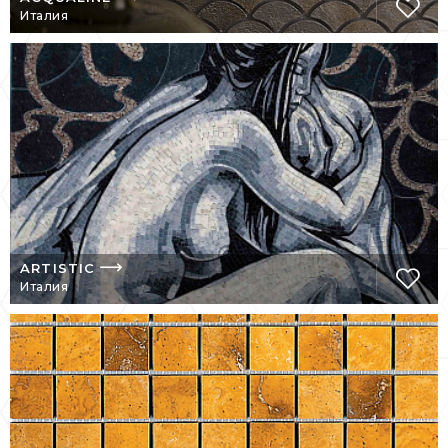
вдохновения и столкнуться с проблемой
Италия
использования мастеров искусства и
местных ресурсов, создания продукта,
полностью сделанного в Италии. Сегодня,
после более чем 25 лет деятельности,
LITHOS MOSAICO ITALIA зарекомендовала
себя на международном уровне среди
компаний в секторе производства мозаики
благодаря совершенному мастерству и
использованию передовых технологий, в
которых уникальность, красота,
универсальность и способность
ARTISTIC
интерпретировать и адаптироваться за
Италия
пределами. Его сильные стороны
соответствуют требованиям и вкусам
клиентов.
LITHOS В 2011 ГОДУ