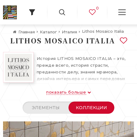
0
Lithos Mosaico Italia
Главная
Каталог
Италия
LITHOS MOSAICO ITALIA
История LITHOS MOSAICO ITALIA – это,
прежде всего, история страсти,
преданности делу, знания мрамора,
дизайна интерьера и самых передовых
художественных приемов, сочетающих
показать больше
традиции и инновации, элегантность и
современность, индивидуальность и
визуальное многообразие. Это образ
ЭЛЕМЕНТЫ
КОЛЛЕКЦИИ
жизни, а также одна из ведущих компаний
в секторе мозаики. Она является лидером
в производстве художественных фонов и
украшений из мраморной мозаики ,