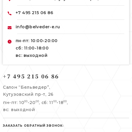
+7 495 215 06 86
info@belveder-e.ru
пн-пт: 10:00-20:00
сб: 11:00-18:00
вс: выходной
121165, г. Москва,
+7 495 215 06 86
121165, г. Москва,
Кутузовский пр-т, 26
Берсеневский переулок, 3/10с7
Салон “Бельведер”,
+7 495 215 06 86
Кутузовский пр-т, 26
+7 495 477 45 43
пн-пт: 10
-20
, сб: 11
-18
,
00
00
00
00
info@belveder-e.ru
info@belveder-e.ru
вс: выходной
пн-пт: 10:00-20:00
пн-пт: 10:00-19:00
сб, вс: выходной
ЗАКАЗАТЬ ОБРАТНЫЙ ЗВОНОК:
сб: выходной