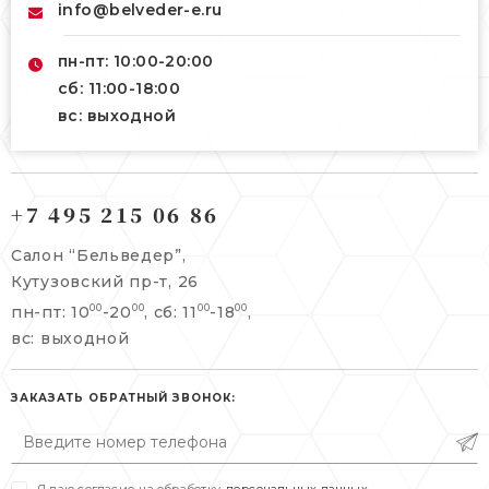
info@belveder-e.ru
пн-пт: 10:00-20:00
сб: 11:00-18:00
вс: выходной
121165, г. Москва,
121165, г. Москва,
Кутузовский пр-т, 26
+7 495 215 06 86
Берсеневский переулок, 3/10с7
+7 495 215 06 86
Салон “Бельведер”,
+7 495 477 45 43
Кутузовский пр-т, 26
info@belveder-e.ru
пн-пт: 10
-20
, сб: 11
-18
,
00
00
00
00
info@belveder-e.ru
вс: выходной
пн-пт: 10:00-20:00
пн-пт: 10:00-19:00
сб, вс: выходной
сб: выходной
ЗАКАЗАТЬ ОБРАТНЫЙ ЗВОНОК:
вс: выходной