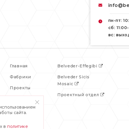
info@be
пн-пт: 10
сб: 11:00
вс: вых
Главная
Belveder-Effegibi
Фабрики
Belveder Sicis
Mosaic
Проекты
Проектный отдел
События
 использованием
О компании
аботы сайта.
Контакты
х в
политике