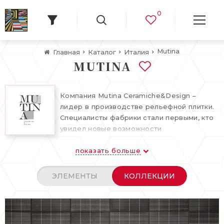
0
Mutina
Главная
Каталог
Италия
MUTINA
Компания Mutina Ceramiche&Design –
лидер в производстве рельефной плитки.
Специалисты фабрики стали первыми, кто
увидел новые возможности
керамического декора стен –
показать больше
скульптурные. Такой инновационный и
беспрецедентный подход к плитке,
которая на протяжении многих веком
ЭЛЕМЕНТЫ
КОЛЛЕКЦИИ
имела плоскую поверхность, принес
производителю мировое признание.
Фабрика была отмечена многочисленными
международных наградами на выставках в