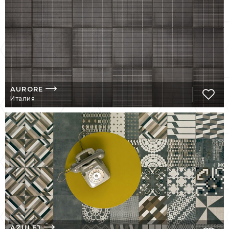
Лондоне, Токио, Берлине, Нью-Йорке.
Плитка mutina
Активно использует творческий потенциал
архитекторов и дизайнеров с мировыми
именами – Патрисии Урквиолы, Родольфо
Дордони, Токуджи Яшиоки, Ронана и
Эрвана Бурулек.
AURORE
Италия
Художники разных национальностей
вносят в эстетику продукции фабрики
свою национальную самобытность и
стилевую неповторимость, создают
уникальные сочетания игры света и тени
на поверхности плиток или используют
нарочито нейтральные цвета, вносящие в
атмосферу помещения особый городской
шик.
Плитка Mutina в интерьере – это то же, что
талантливый актер на сцене. Она
AZULEJ