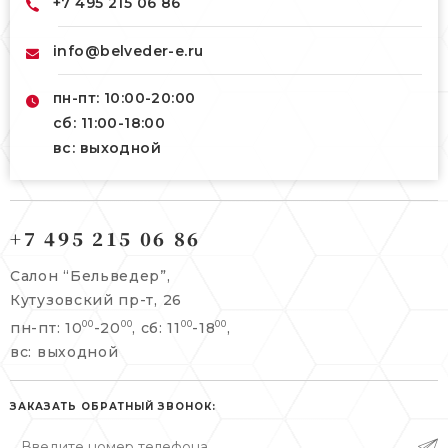
+7 495 215 06 86
info@belveder-e.ru
пн-пт: 10:00-20:00
сб: 11:00-18:00
вс: выходной
121165, г. Москва,
121165, г. Москва,
Кутузовский пр-т, 26
+7 495 215 06 86
Берсеневский переулок, 3/10с7
+7 495 215 06 86
Салон “Бельведер”,
+7 495 477 45 43
Кутузовский пр-т, 26
info@belveder-e.ru
пн-пт: 10
-20
, сб: 11
-18
,
00
00
00
00
info@belveder-e.ru
вс: выходной
пн-пт: 10:00-20:00
пн-пт: 10:00-19:00
сб, вс: выходной
сб: выходной
ЗАКАЗАТЬ ОБРАТНЫЙ ЗВОНОК:
вс: выходной