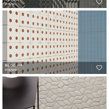
завораживает и не отпускает вашего
Италия
внимания, к ней хочется прикоснуться
руками. Она – достойное обрамление стен
кабинетов и гостиных, офисов крупных
компаний и, конечно же – ванных комнат и
кухонь, и столовых.
Часть продукции компании
изготавливается вручную, что придает ей
еще большую индивидуальность.
Вычурность коллекций этого
производителя подчеркивает их
BLOC
дизайнерскую сущность, а некоторые из
Италия
них сродни черно-белой фотографии и
отражают современный ритм города.
30-летняя история Mutina Ceramiche &
Design – это бесценный опыт и постоянное
стремление к совершенству ради того,
чтобы привнести в жизнь и быт людей еще
больше красоты и гармонии.