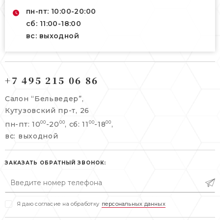
пн-пт: 10:00-20:00
сб: 11:00-18:00
вс: выходной
121165, г. Москва,
121165, г. Москва,
Кутузовский пр-т, 26
+7 495 215 06 86
Берсеневский переулок, 3/10с7
+7 495 215 06 86
Салон “Бельведер”,
+7 495 477 45 43
Кутузовский пр-т, 26
info@belveder-e.ru
пн-пт: 10
-20
, сб: 11
-18
,
00
00
00
00
info@belveder-e.ru
вс: выходной
пн-пт: 10:00-20:00
пн-пт: 10:00-19:00
сб, вс: выходной
сб: выходной
ЗАКАЗАТЬ ОБРАТНЫЙ ЗВОНОК:
вс: выходной
Я даю согласие на обработку
персональных данных