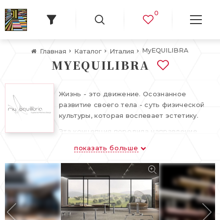
0
MyEQUILIBRA
Главная
Каталог
Италия
MYEQUILIBRA
Жизнь - это движение. Осознанное
развитие своего тела - суть физической
культуры, которая воспевает эстетику.
Эта концепция породила направление
wellness в современном мире.
показать больше
Совместно с лидером в сфере инноваций
и металлических конструкций METALCO,
бренд MyEQUILIBRA производит
оборудование для занятий на открытом
воздухе категории люкс. Такие компании,
как Tesla, Harvard, Expo 2015, и