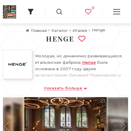
0
Нenge
Главная
Каталог
Италия
НENGE
Молодая, но динамично развивающаяся
итальянская фабрика
Henge
была
основана в 2007 году двумя
архитекторами Сильвией Преведелло и
Симоном Микели. Основной философией
показать больше
компании Henge является создание
особой атмосферы, в которой элементы
дизайна оставляют пространству свободу
и создают ощущение легкого
несовершенства домашней обстановки.
Фабрика производит высококачественную
мебель в современном стиле с