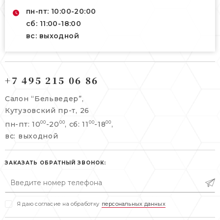
пн-пт: 10:00-20:00
сб: 11:00-18:00
вс: выходной
121165, г. Москва,
121165, г. Москва,
Кутузовский пр-т, 26
+7 495 215 06 86
Берсеневский переулок, 3/10с7
+7 495 215 06 86
Салон “Бельведер”,
+7 495 477 45 43
Кутузовский пр-т, 26
info@belveder-e.ru
пн-пт: 10
-20
, сб: 11
-18
,
00
00
00
00
info@belveder-e.ru
вс: выходной
пн-пт: 10:00-20:00
пн-пт: 10:00-19:00
сб, вс: выходной
сб: выходной
ЗАКАЗАТЬ ОБРАТНЫЙ ЗВОНОК:
вс: выходной
Я даю согласие на обработку
персональных данных