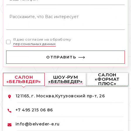
Берлине и других городах по всему миру.
Интересные дизайнерские находки,
комфорт и прекрасный эстетический вид
мебели, делают ее востребованной во
всем мире.
Я даю согласие на обработку
персональных данных
ОТПРАВИТЬ
САЛОН
САЛОН
ШОУ-РУМ
«ФОРМАТ
«БЕЛЬВЕДЕР»
«БЕЛЬВЕДЕР»
ПЛЮС»
121165, г. Москва,
Кутузовский пр-т, 26
+7 495 215 06 86
info@belveder-e.ru