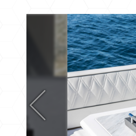
Всевозможные к
различных вар
под свой вкус 