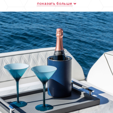
показать больше
орзины, дозаторы, подставки, лотки и иные аксе
иантах отделки кожи и в широкой цветовой гамм
и стиль интерьера.