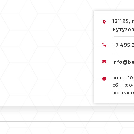
121165, 
Кутузов
+7 495 
info@be
пн-пт: 10
сб: 11:00
вс: вых