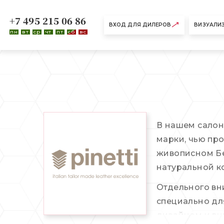
+7 495 215 06 86
ВХОД ДЛЯ ДИЛЕРОВ
ВИЗУАЛИ
пн
вт
ср
чт
пт
сб
вс
В нашем салон
марки, чью пр
живописном Бе
натуральной ко
Отдельного вн
специально дл
дизайном и вн