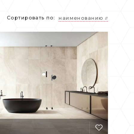
лия-Романья, на территории которой
тий отрасли.
Сортировать по:
наименованию
оворит о ее высочайшей популярности
е с самыми талантливыми и известными
ллекций REFIN была разработана
ету которого около 2500 разработок
, осветительных приборов, интерьеров
, интересные фактуры, обилие
а, великолепные технические
елиями REFIN – всегда стилистически
орое вставили в раму.