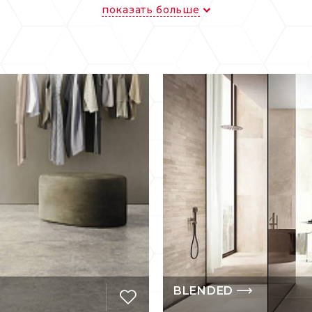
показать больше
ка располагается в северной области Италии Эми
ски сложилось) действуют более двухсот предприя
IN – одна из наиболее копируемых в мире, что г
изводитель создает свои коллекции в партнерств
одна из последних и наиболее эсксцентричных ко
петского происхождения Каримом Рашидом, на сч
и, посуды, модных аксессуаров, обоев, фурнитуры
х проектов.
огранит REFIN – это богатство цветов и оттенков
элементов и элементов для завершенного дизайн
и.
и горизонтальные поверхности, оформленные изд
BLENDED
ы и имеют законченный вид, подобно полотну, кот