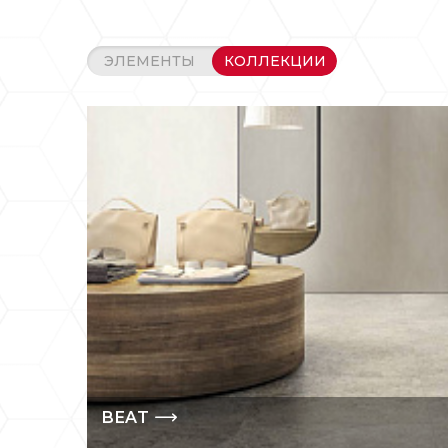
дизайн. Фабри
(так историче
ЭЛЕМЕНТЫ
КОЛЛЕКЦИИ
Продукция REF
на рынке. Про
дизайнерами.
В частности, 
британцем еги
дизайна мебел
и архитектурны
Плитка и керам
декоративных 
характеристик
Вертикальные 
BEAT
четко выверен