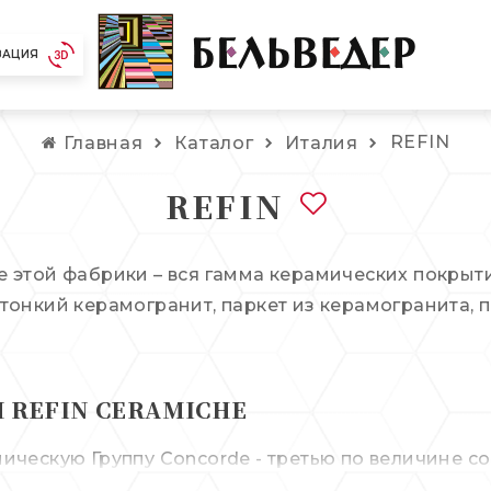
ЗАЦИЯ
REFIN
Главная
Каталог
Италия
REFIN
 этой фабрики – вся гамма керамических покрыти
 тонкий керамогранит, паркет из керамогранита,
 REFIN CERAMICHE
ическую Группу Concorde - третью по величине с
родукции в мире. Конек марки – передовые техн