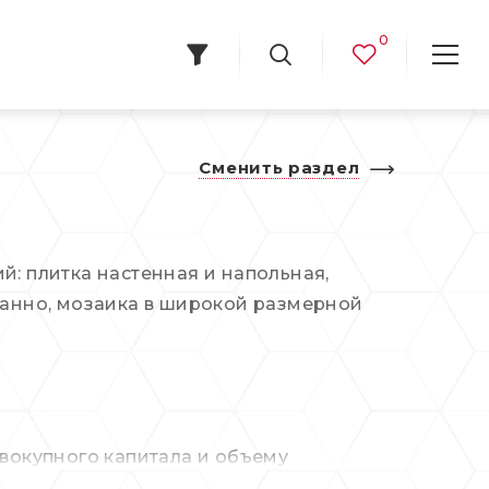
0
Сменить раздел
й: плитка настенная и напольная,
 панно, мозаика в широкой размерной
овокупного капитала и объему
ологии производства и авангардный