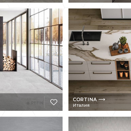
пании REFIN Ceramiche – эталон качества.
CORTINA
Италия