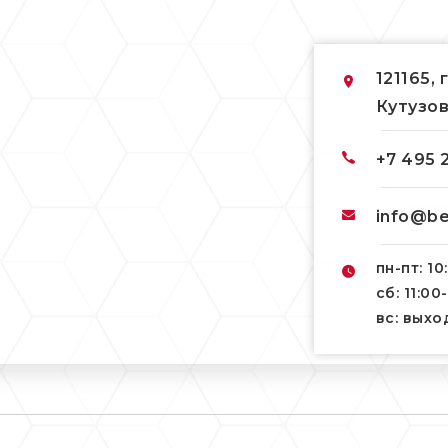
121165, 
Кутузов
+7 495 
info@be
пн-пт: 10
сб: 11:00
вс: вых