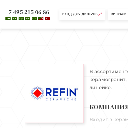
+7 495 215 06 86
ВХОД ДЛЯ ДИЛЕРОВ
ВИЗУАЛИ
пн
вт
ср
чт
пт
сб
вс
В ассортименте
керамогранит,
линейке.
КОМПАНИЯ
Входит в керам
выпускаемой п