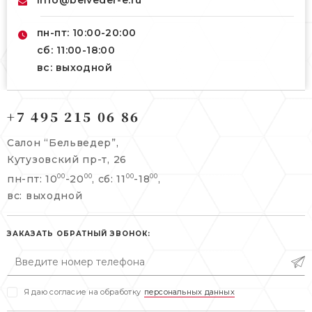
info@belveder-e.ru
пн-пт: 10:00-20:00
сб: 11:00-18:00
вс: выходной
121165, г. Москва,
+7 495 215 06 86
121165, г. Москва,
Кутузовский пр-т, 26
Берсеневский переулок, 3/10с7
Салон “Бельведер”,
+7 495 215 06 86
Кутузовский пр-т, 26
+7 495 477 45 43
пн-пт: 10
-20
, сб: 11
-18
,
00
00
00
00
info@belveder-e.ru
info@belveder-e.ru
вс: выходной
пн-пт: 10:00-20:00
пн-пт: 10:00-19:00
сб, вс: выходной
ЗАКАЗАТЬ ОБРАТНЫЙ ЗВОНОК:
сб: выходной
вс: выходной
Я даю согласие на обработку
персональных данных