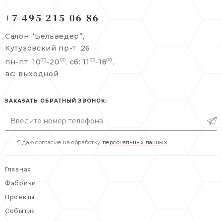
121165, г. Москва,
+7 495 215 06 86
121165, г. Москва,
Кутузовский пр-т, 26
Берсеневский переулок, 3/10с7
Салон “Бельведер”,
+7 495 215 06 86
Кутузовский пр-т, 26
+7 495 477 45 43
пн-пт: 10
-20
, сб: 11
-18
,
00
00
00
00
info@belveder-e.ru
info@belveder-e.ru
вс: выходной
пн-пт: 10:00-20:00
пн-пт: 10:00-19:00
сб, вс: выходной
ЗАКАЗАТЬ ОБРАТНЫЙ ЗВОНОК:
сб: выходной
вс: выходной
Я даю согласие на обработку
персональных данных
Главная
Фабрики
Проекты
События