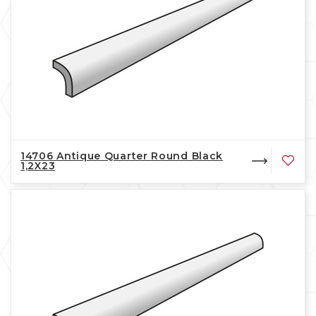
14706 Antique Quarter Round Black
1,2X23