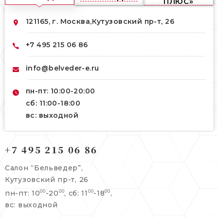
ПЛЮС»
121165, г. Москва,
Кутузовский пр-т, 26
+7 495 215 06 86
info@belveder-e.ru
пн-пт: 10:00-20:00
сб: 11:00-18:00
вс: выходной
121165, г. Москва,
+7 495 215 06 86
121165, г. Москва,
Кутузовский пр-т, 26
Берсеневский переулок, 3/10с7
Салон “Бельведер”,
+7 495 215 06 86
Кутузовский пр-т, 26
+7 495 477 45 43
пн-пт: 10
-20
, сб: 11
-18
,
00
00
00
00
info@belveder-e.ru
info@belveder-e.ru
вс: выходной
пн-пт: 10:00-20:00