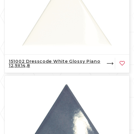
151002 Dresscode White Glossy Piano
12,9X14,8