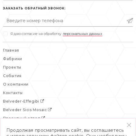
пн-пт: 10:00-19:00
сб, вс: выходной
ЗАКАЗАТЬ ОБРАТНЫЙ ЗВОНОК:
сб: выходной
вс: выходной
Я даю согласие на обработку
персональных данных
Главная
Фабрики
Проекты
События
О компании
Контакты
Belveder-Effegibi
Belveder Sicis Mosaic
Проектный отдел
Продолжая просматривать сайт, вы соглашаетесь