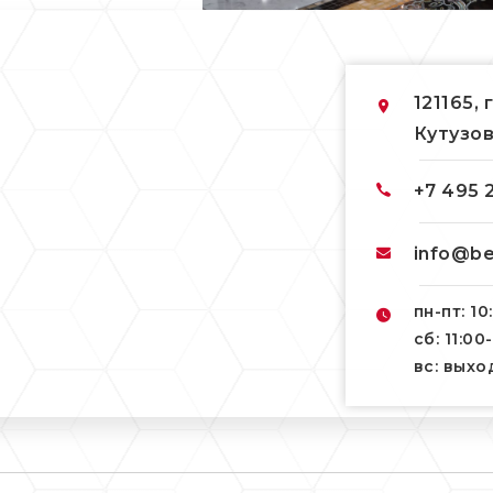
121165, 
Кутузов
+7 495 
info@be
пн-пт: 10
сб: 11:00
вс: вых