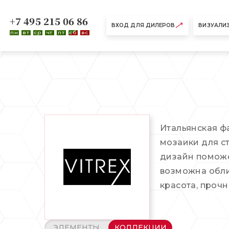
+7 495 215 06 86
ВХОД ДЛЯ ДИЛЕРОВ
ВИЗУАЛИ
пн
вт
ср
чт
пт
сб
вс
Итальянская ф
мозаики для с
дизайн поможе
возможна обли
красота, прочн
ЭЛЕМЕНТЫ
КОЛЛЕКЦИИ