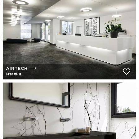
естественными интерпретациями.
Изделия архитектурного дизайна Florim
Group Architectual Design изготавливаются
из изысканного керамогранита с
рациональным дизайном, отличаются
естественными цветами. В ассортименте
специально разработанные различные
поверхности, размеры и варианты
толщины. Такую керамогранитную плитку
можно увидеть аэропортах, торговых
AIRTECH
Италия
центрах, ресторанах, офисах, магазинах и
даже в жилых помещениях с целевым
эстетическим содержанием.
Керамогранит архитектурного дизайна
также подходит для более сложных
городских декораций, используется для
облицовки противодождевых экранов, а
также фальшполов внутри и снаружи. Все
решения, разработанные технической
службой Florim Solutions, подходят для