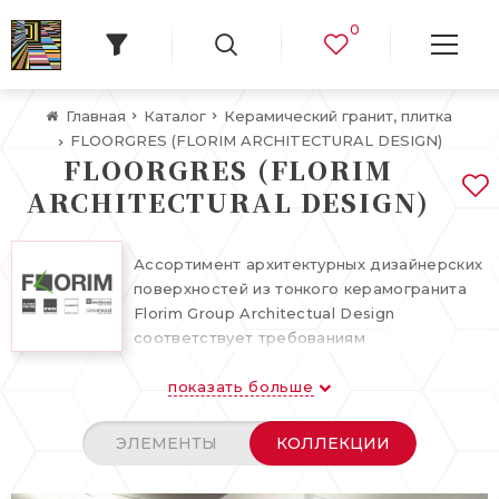
0
Главная
Каталог
Керамический гранит, плитка
FLOORGRES (FLORIM ARCHITECTURAL DESIGN)
FLOORGRES (FLORIM
ARCHITECTURAL DESIGN)
Ассортимент архитектурных дизайнерских
поверхностей из тонкого керамогранита
Florim Group Architectual Design
соответствует требованиям
современного дизайна, а также
показать больше
техническим требованиям и уровню
экологической совместимости. Строгая и
суровая атмосфера сочетается с
ЭЛЕМЕНТЫ
КОЛЛЕКЦИИ
выразительными предложениями, игрой
света и геометрических фигур и