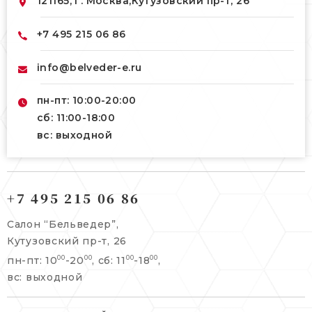
121165, г. Москва,
Кутузовский пр-т, 26
+7 495 215 06 86
info@belveder-e.ru
пн-пт: 10:00-20:00
сб: 11:00-18:00
вс: выходной
121165, г. Москва,
121165, г. Москва,
Кутузовский пр-т, 26
+7 495 215 06 86
Берсеневский переулок, 3/10с7
+7 495 215 06 86
Салон “Бельведер”,
+7 495 477 45 43
Кутузовский пр-т, 26
info@belveder-e.ru
пн-пт: 10
-20
, сб: 11
-18
,
00
00
00
00
info@belveder-e.ru
вс: выходной
пн-пт: 10:00-20:00
пн-пт: 10:00-19:00
сб, вс: выходной