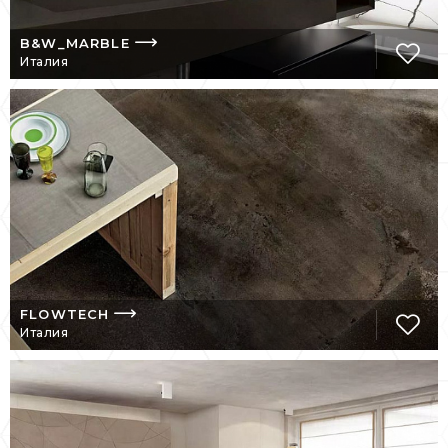
выполнения самых сложных дизайнерских
B&W_MARBLE
задач.
Италия
В интерьерном
салоне «Бельведер» представлены
продукты архитектурного дизайна «Made
in Florim».
FLOWTECH
Италия