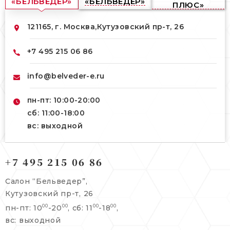
«БЕЛЬВЕДЕР»
«БЕЛЬВЕДЕР»
ПЛЮС»
121165, г. Москва,
Кутузовский пр-т, 26
+7 495 215 06 86
info@belveder-e.ru
пн-пт: 10:00-20:00
сб: 11:00-18:00
вс: выходной
121165, г. Москва,
+7 495 215 06 86
121165, г. Москва,
Кутузовский пр-т, 26
Берсеневский переулок, 3/10с7
Салон “Бельведер”,
+7 495 215 06 86
Кутузовский пр-т, 26
+7 495 477 45 43
пн-пт: 10
-20
, сб: 11
-18
,
00
00
00
00
info@belveder-e.ru
info@belveder-e.ru
вс: выходной