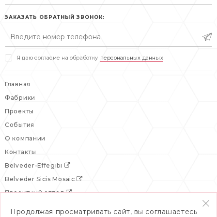
пн-пт: 10:00-20:00
пн-пт: 10:00-19:00
сб, вс: выходной
ЗАКАЗАТЬ ОБРАТНЫЙ ЗВОНОК:
сб: выходной
вс: выходной
Я даю согласие на обработку
персональных данных
Главная
Фабрики
Проекты
События
О компании
Контакты
Belveder-Effegibi
Belveder Sicis Mosaic
Проектный отдел
Продолжая просматривать сайт, вы соглашаетесь