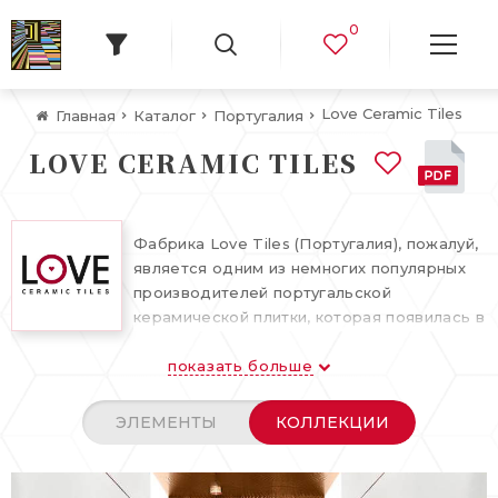
0
Love Ceramic Tiles
Главная
Каталог
Португалия
LOVE CERAMIC TILES
Фабрика Love Tiles (Португалия), пожалуй,
является одним из немногих популярных
производителей португальской
керамической плитки, которая появилась в
мае 2008 года, придя на смену компании
показать больше
Novagrés.
Плитка Love Ceramic Tiles представляется
ЭЛЕМЕНТЫ
КОЛЛЕКЦИИ
через эмоциональный маркетинг, что
является прямым желанием диалога с
клиентами. При помощи неповторимой,