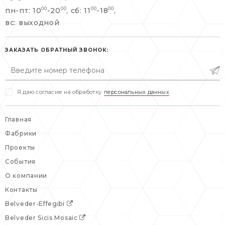
info@belveder-e.ru
пн-пт: 10
-20
, сб: 11
-18
,
00
00
00
00
info@belveder-e.ru
вс: выходной
пн-пт: 10:00-20:00
пн-пт: 10:00-19:00
сб, вс: выходной
сб: выходной
ЗАКАЗАТЬ ОБРАТНЫЙ ЗВОНОК:
вс: выходной
Я даю согласие на обработку
персональных данных
Главная
Фабрики
Проекты
События
О компании
Контакты
Belveder-Effegibi
Belveder Sicis Mosaic