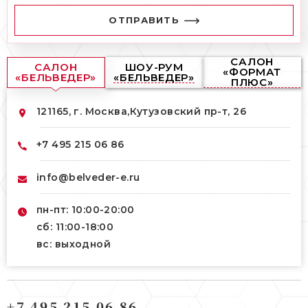
ОТПРАВИТЬ
САЛОН
САЛОН
ШОУ-РУМ
«ФОРМАТ
«БЕЛЬВЕДЕР»
«БЕЛЬВЕДЕР»
ПЛЮС»
121165, г. Москва,
Кутузовский пр-т, 26
+7 495 215 06 86
info@belveder-e.ru
пн-пт: 10:00-20:00
сб: 11:00-18:00
вс: выходной
121165, г. Москва,
121165, г. Москва,
Кутузовский пр-т, 26
+7 495 215 06 86
Берсеневский переулок, 3/10с7