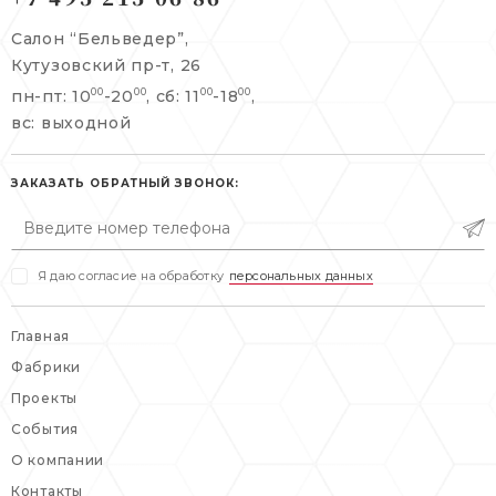
+7 495 215 06 86
Салон “Бельведер”,
+7 495 477 45 43
Кутузовский пр-т, 26
info@belveder-e.ru
пн-пт: 10
-20
, сб: 11
-18
,
00
00
00
00
info@belveder-e.ru
вс: выходной
пн-пт: 10:00-20:00
пн-пт: 10:00-19:00
сб, вс: выходной
сб: выходной
ЗАКАЗАТЬ ОБРАТНЫЙ ЗВОНОК:
вс: выходной
Я даю согласие на обработку
персональных данных
Главная
Фабрики
Проекты
События
О компании
Контакты