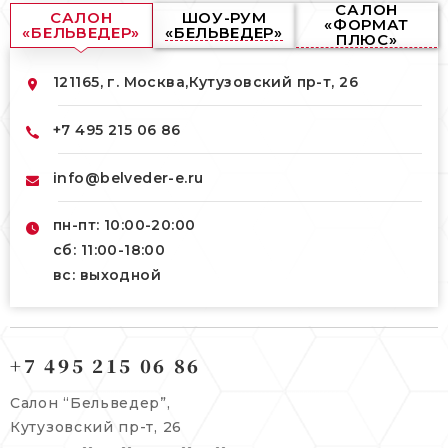
САЛОН
САЛОН
ШОУ-РУМ
«ФОРМАТ
«БЕЛЬВЕДЕР»
«БЕЛЬВЕДЕР»
ПЛЮС»
121165, г. Москва,
Кутузовский пр-т, 26
+7 495 215 06 86
info@belveder-e.ru
пн-пт: 10:00-20:00
сб: 11:00-18:00
вс: выходной
121165, г. Москва,
121165, г. Москва,
Кутузовский пр-т, 26
+7 495 215 06 86
Берсеневский переулок, 3/10с7
+7 495 215 06 86
Салон “Бельведер”,
+7 495 477 45 43
Кутузовский пр-т, 26
info@belveder-e.ru