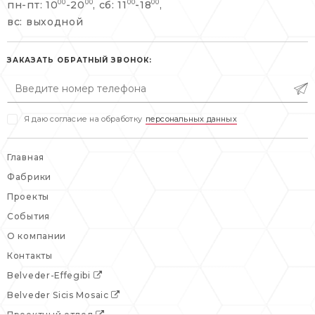
пн-пт: 10
-20
, сб: 11
-18
,
00
00
00
00
info@belveder-e.ru
вс: выходной
пн-пт: 10:00-20:00
пн-пт: 10:00-19:00
сб, вс: выходной
сб: выходной
ЗАКАЗАТЬ ОБРАТНЫЙ ЗВОНОК:
вс: выходной
Я даю согласие на обработку
персональных данных
Главная
Фабрики
Проекты
События
О компании
Контакты
Belveder-Effegibi
Belveder Sicis Mosaic
Проектный отдел