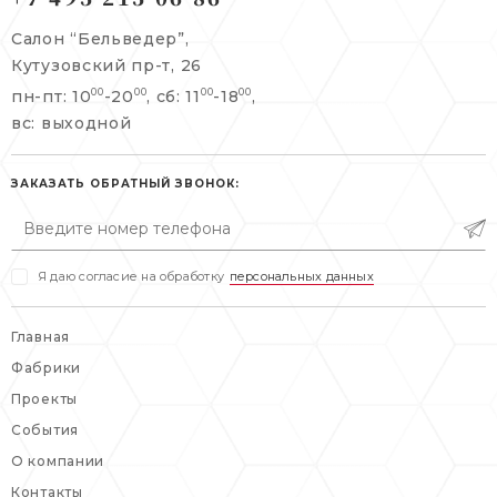
+7 495 215 06 86
Салон “Бельведер”,
+7 495 477 45 43
Кутузовский пр-т, 26
info@belveder-e.ru
пн-пт: 10
-20
, сб: 11
-18
,
00
00
00
00
info@belveder-e.ru
вс: выходной
пн-пт: 10:00-20:00
пн-пт: 10:00-19:00
сб, вс: выходной
сб: выходной
ЗАКАЗАТЬ ОБРАТНЫЙ ЗВОНОК:
вс: выходной
Я даю согласие на обработку
персональных данных
Главная
Фабрики
Проекты
События
О компании
Контакты