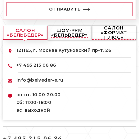
ОТПРАВИТЬ
САЛОН
САЛОН
ШОУ-РУМ
«ФОРМАТ
«БЕЛЬВЕДЕР»
«БЕЛЬВЕДЕР»
ПЛЮС»
121165, г. Москва,
Кутузовский пр-т, 26
+7 495 215 06 86
info@belveder-e.ru
пн-пт: 10:00-20:00
сб: 11:00-18:00
вс: выходной
121165, г. Москва,
121165, г. Москва,
Кутузовский пр-т, 26
+7 495 215 06 86
Берсеневский переулок, 3/10с7