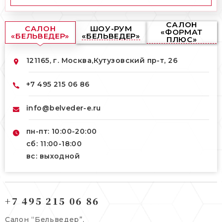
САЛОН
САЛОН
ШОУ-РУМ
«ФОРМАТ
«БЕЛЬВЕДЕР»
«БЕЛЬВЕДЕР»
ПЛЮС»
121165, г. Москва,
Кутузовский пр-т, 26
+7 495 215 06 86
info@belveder-e.ru
пн-пт: 10:00-20:00
сб: 11:00-18:00
вс: выходной
121165, г. Москва,
121165, г. Москва,
Кутузовский пр-т, 26
+7 495 215 06 86
Берсеневский переулок, 3/10с7
+7 495 215 06 86
Салон “Бельведер”,