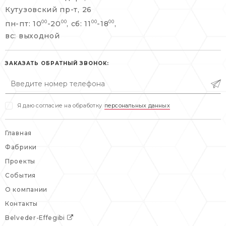
+7 495 477 45 43
Кутузовский пр-т, 26
info@belveder-e.ru
пн-пт: 10
-20
, сб: 11
-18
,
00
00
00
00
info@belveder-e.ru
вс: выходной
пн-пт: 10:00-20:00
пн-пт: 10:00-19:00
сб, вс: выходной
сб: выходной
ЗАКАЗАТЬ ОБРАТНЫЙ ЗВОНОК:
вс: выходной
Я даю согласие на обработку
персональных данных
Главная
Фабрики
Проекты
События
О компании
Контакты
Belveder-Effegibi