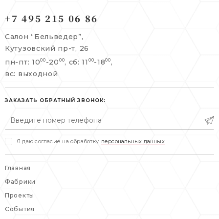
121165, г. Москва,
121165, г. Москва,
Кутузовский пр-т, 26
+7 495 215 06 86
Берсеневский переулок, 3/10с7
+7 495 215 06 86
Салон “Бельведер”,
+7 495 477 45 43
Кутузовский пр-т, 26
info@belveder-e.ru
пн-пт: 10
-20
, сб: 11
-18
,
00
00
00
00
info@belveder-e.ru
вс: выходной
пн-пт: 10:00-20:00
пн-пт: 10:00-19:00
сб, вс: выходной
сб: выходной
ЗАКАЗАТЬ ОБРАТНЫЙ ЗВОНОК:
вс: выходной
Я даю согласие на обработку
персональных данных
Главная
Фабрики
Проекты
События