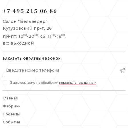
121165, г. Москва,
121165, г. Москва,
Кутузовский пр-т, 26
+7 495 215 06 86
Берсеневский переулок, 3/10с7
+7 495 215 06 86
Салон “Бельведер”,
+7 495 477 45 43
Кутузовский пр-т, 26
info@belveder-e.ru
пн-пт: 10
-20
, сб: 11
-18
,
00
00
00
00
info@belveder-e.ru
вс: выходной
пн-пт: 10:00-20:00
пн-пт: 10:00-19:00
сб, вс: выходной
сб: выходной
ЗАКАЗАТЬ ОБРАТНЫЙ ЗВОНОК:
вс: выходной
Я даю согласие на обработку
персональных данных
Главная
Фабрики
Проекты
События