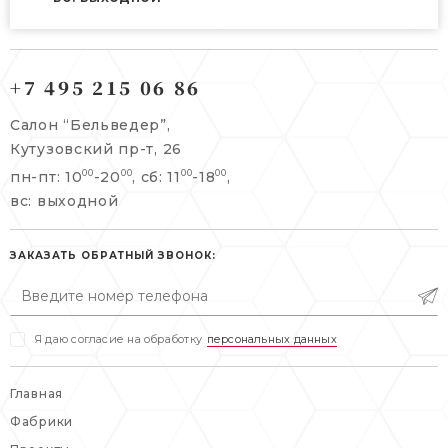
121165, г. Москва,
121165, г. Москва,
Кутузовский пр-т, 26
+7 495 215 06 86
Берсеневский переулок, 3/10с7
+7 495 215 06 86
Салон “Бельведер”,
+7 495 477 45 43
Кутузовский пр-т, 26
info@belveder-e.ru
пн-пт: 10
-20
, сб: 11
-18
,
00
00
00
00
info@belveder-e.ru
вс: выходной
пн-пт: 10:00-20:00
пн-пт: 10:00-19:00
сб, вс: выходной
сб: выходной
ЗАКАЗАТЬ ОБРАТНЫЙ ЗВОНОК:
вс: выходной
Я даю согласие на обработку
персональных данных
Главная
Фабрики