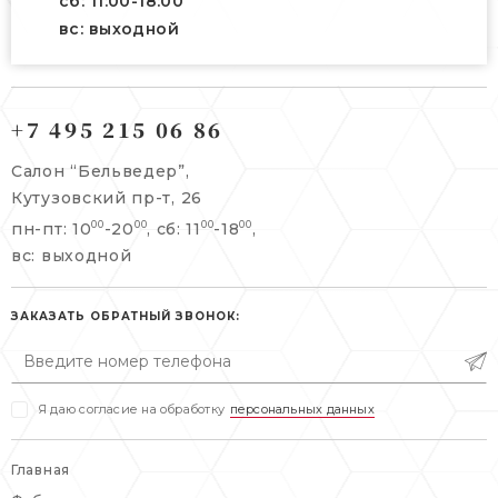
сб: 11:00-18:00
вс: выходной
121165, г. Москва,
121165, г. Москва,
Кутузовский пр-т, 26
+7 495 215 06 86
Берсеневский переулок, 3/10с7
+7 495 215 06 86
Салон “Бельведер”,
+7 495 477 45 43
Кутузовский пр-т, 26
info@belveder-e.ru
пн-пт: 10
-20
, сб: 11
-18
,
00
00
00
00
info@belveder-e.ru
вс: выходной
пн-пт: 10:00-20:00
пн-пт: 10:00-19:00
сб, вс: выходной
сб: выходной
ЗАКАЗАТЬ ОБРАТНЫЙ ЗВОНОК:
вс: выходной
Я даю согласие на обработку
персональных данных
Главная