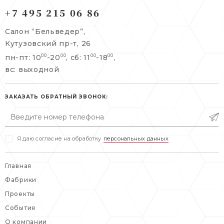
121165, г. Москва,
Кутузовский пр-т, 26
+7 495 215 06 86
Берсеневский переулок, 3/10с7
+7 495 215 06 86
Салон “Бельведер”,
+7 495 477 45 43
Кутузовский пр-т, 26
info@belveder-e.ru
пн-пт: 10
-20
, сб: 11
-18
,
00
00
00
00
info@belveder-e.ru
вс: выходной
пн-пт: 10:00-20:00
пн-пт: 10:00-19:00
сб, вс: выходной
сб: выходной
ЗАКАЗАТЬ ОБРАТНЫЙ ЗВОНОК:
вс: выходной
Я даю согласие на обработку
персональных данных
Главная
Фабрики
Проекты
События
О компании