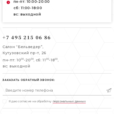
пн-пт: 10:00-20:00
сб: 11:00-18:00
вс: выходной
121165, г. Москва,
121165, г. Москва,
Кутузовский пр-т, 26
+7 495 215 06 86
Берсеневский переулок, 3/10с7
+7 495 215 06 86
Салон “Бельведер”,
+7 495 477 45 43
Кутузовский пр-т, 26
info@belveder-e.ru
пн-пт: 10
-20
, сб: 11
-18
,
00
00
00
00
info@belveder-e.ru
вс: выходной
пн-пт: 10:00-20:00
пн-пт: 10:00-19:00
сб, вс: выходной
сб: выходной
ЗАКАЗАТЬ ОБРАТНЫЙ ЗВОНОК:
вс: выходной
Я даю согласие на обработку
персональных данных