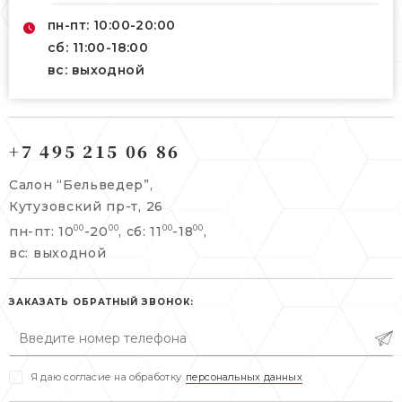
пн-пт: 10:00-20:00
сб: 11:00-18:00
вс: выходной
121165, г. Москва,
121165, г. Москва,
Кутузовский пр-т, 26
+7 495 215 06 86
Берсеневский переулок, 3/10с7
+7 495 215 06 86
Салон “Бельведер”,
+7 495 477 45 43
Кутузовский пр-т, 26
info@belveder-e.ru
пн-пт: 10
-20
, сб: 11
-18
,
00
00
00
00
info@belveder-e.ru
вс: выходной
пн-пт: 10:00-20:00
пн-пт: 10:00-19:00
сб, вс: выходной
сб: выходной
ЗАКАЗАТЬ ОБРАТНЫЙ ЗВОНОК:
вс: выходной
Я даю согласие на обработку
персональных данных