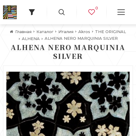
0
Главная
Каталог
Италия
Akros
THE ORIGINAL
ALHENA NERO MARQUINIA SILVER
ALHENA
ALHENA NERO MARQUINIA
SILVER