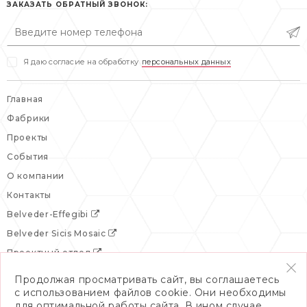
сб: выходной
ЗАКАЗАТЬ ОБРАТНЫЙ ЗВОНОК:
вс: выходной
Я даю согласие на обработку
персональных данных
Главная
Фабрики
Проекты
События
О компании
Контакты
Belveder-Effegibi
Belveder Sicis Mosaic
Проектный отдел
Продолжая просматривать сайт, вы соглашаетесь
с использованием файлов cookie. Они необходимы
для оптимальной работы сайта. В ином случае