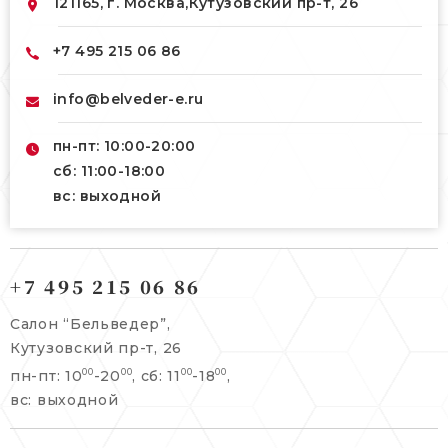
121165, г. Москва,
Кутузовский пр-т, 26
+7 495 215 06 86
info@belveder-e.ru
пн-пт: 10:00-20:00
сб: 11:00-18:00
вс: выходной
121165, г. Москва,
121165, г. Москва,
Кутузовский пр-т, 26
+7 495 215 06 86
Берсеневский переулок, 3/10с7
+7 495 215 06 86
Салон “Бельведер”,
+7 495 477 45 43
Кутузовский пр-т, 26
info@belveder-e.ru
пн-пт: 10
-20
, сб: 11
-18
,
00
00
00
00
info@belveder-e.ru
вс: выходной
пн-пт: 10:00-20:00
пн-пт: 10:00-19:00
сб, вс: выходной