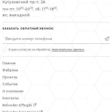
Кутузовский пр-т, 26
info@belveder-e.ru
пн-пт: 10
-20
, сб: 11
-18
,
00
00
00
00
info@belveder-e.ru
вс: выходной
пн-пт: 10:00-20:00
пн-пт: 10:00-19:00
сб, вс: выходной
сб: выходной
ЗАКАЗАТЬ ОБРАТНЫЙ ЗВОНОК:
вс: выходной
Я даю согласие на обработку
персональных данных
Главная
Фабрики
Проекты
События
О компании
Контакты
Belveder-Effegibi