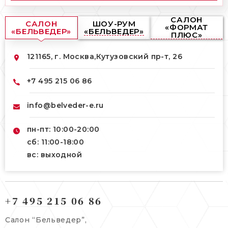
САЛОН
САЛОН
ШОУ-РУМ
«ФОРМАТ
«БЕЛЬВЕДЕР»
«БЕЛЬВЕДЕР»
ПЛЮС»
121165, г. Москва,
Кутузовский пр-т, 26
+7 495 215 06 86
info@belveder-e.ru
пн-пт: 10:00-20:00
сб: 11:00-18:00
вс: выходной
121165, г. Москва,
121165, г. Москва,
Кутузовский пр-т, 26
+7 495 215 06 86
Берсеневский переулок, 3/10с7
+7 495 215 06 86
Салон “Бельведер”,
+7 495 477 45 43