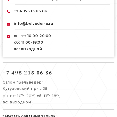
+7 495 215 06 86
info@belveder-e.ru
пн-пт: 10:00-20:00
сб: 11:00-18:00
вс: выходной
121165, г. Москва,
121165, г. Москва,
Кутузовский пр-т, 26
+7 495 215 06 86
Берсеневский переулок, 3/10с7
+7 495 215 06 86
Салон “Бельведер”,
+7 495 477 45 43
Кутузовский пр-т, 26
info@belveder-e.ru
пн-пт: 10
-20
, сб: 11
-18
,
00
00
00
00
info@belveder-e.ru
вс: выходной
пн-пт: 10:00-20:00
пн-пт: 10:00-19:00
сб, вс: выходной
сб: выходной
ЗАКАЗАТЬ ОБРАТНЫЙ ЗВОНОК: