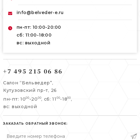
info@belveder-e.ru
пн-пт: 10:00-20:00
сб: 11:00-18:00
вс: выходной
121165, г. Москва,
121165, г. Москва,
Кутузовский пр-т, 26
+7 495 215 06 86
Берсеневский переулок, 3/10с7
+7 495 215 06 86
Салон “Бельведер”,
+7 495 477 45 43
Кутузовский пр-т, 26
info@belveder-e.ru
пн-пт: 10
-20
, сб: 11
-18
,
00
00
00
00
info@belveder-e.ru
вс: выходной
пн-пт: 10:00-20:00
пн-пт: 10:00-19:00
сб, вс: выходной
сб: выходной
ЗАКАЗАТЬ ОБРАТНЫЙ ЗВОНОК:
вс: выходной