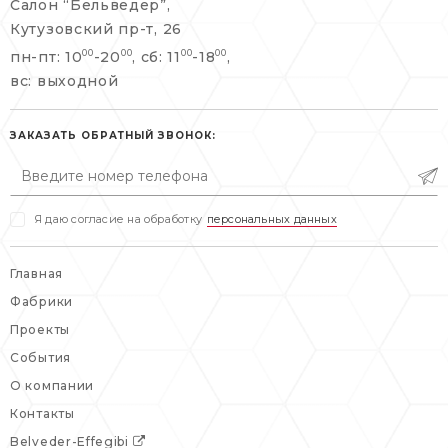
Салон “Бельведер”,
+7 495 477 45 43
Кутузовский пр-т, 26
info@belveder-e.ru
пн-пт: 10
-20
, сб: 11
-18
,
00
00
00
00
info@belveder-e.ru
вс: выходной
пн-пт: 10:00-20:00
пн-пт: 10:00-19:00
сб, вс: выходной
сб: выходной
ЗАКАЗАТЬ ОБРАТНЫЙ ЗВОНОК:
вс: выходной
Я даю согласие на обработку
персональных данных
Главная
Фабрики
Проекты
События
О компании
Контакты
Belveder-Effegibi