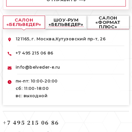
САЛОН
САЛОН
ШОУ-РУМ
«ФОРМАТ
«БЕЛЬВЕДЕР»
«БЕЛЬВЕДЕР»
ПЛЮС»
121165, г. Москва,
Кутузовский пр-т, 26
+7 495 215 06 86
info@belveder-e.ru
пн-пт: 10:00-20:00
сб: 11:00-18:00
вс: выходной
121165, г. Москва,
121165, г. Москва,
Кутузовский пр-т, 26
+7 495 215 06 86
Берсеневский переулок, 3/10с7
+7 495 215 06 86