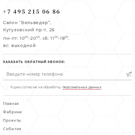
121165, г. Москва,
121165, г. Москва,
Кутузовский пр-т, 26
+7 495 215 06 86
Берсеневский переулок, 3/10с7
+7 495 215 06 86
Салон “Бельведер”,
+7 495 477 45 43
Кутузовский пр-т, 26
info@belveder-e.ru
пн-пт: 10
-20
, сб: 11
-18
,
00
00
00
00
info@belveder-e.ru
вс: выходной
пн-пт: 10:00-20:00
пн-пт: 10:00-19:00
сб, вс: выходной
сб: выходной
ЗАКАЗАТЬ ОБРАТНЫЙ ЗВОНОК:
вс: выходной
Я даю согласие на обработку
персональных данных
Главная
Фабрики
Проекты
События