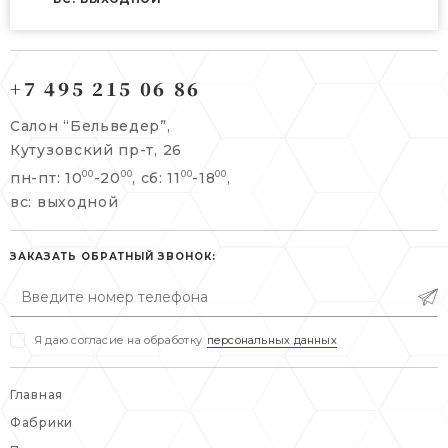
121165, г. Москва,
121165, г. Москва,
Кутузовский пр-т, 26
+7 495 215 06 86
Берсеневский переулок, 3/10с7
+7 495 215 06 86
Салон “Бельведер”,
+7 495 477 45 43
Кутузовский пр-т, 26
info@belveder-e.ru
пн-пт: 10
-20
, сб: 11
-18
,
00
00
00
00
info@belveder-e.ru
вс: выходной
пн-пт: 10:00-20:00
пн-пт: 10:00-19:00
сб, вс: выходной
сб: выходной
ЗАКАЗАТЬ ОБРАТНЫЙ ЗВОНОК:
вс: выходной
Я даю согласие на обработку
персональных данных
Главная
Фабрики